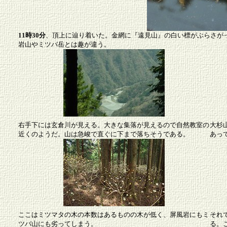
11時30分
、頂上に辿り着いた。金網に『遠見山』の白い標がぶらさが
岩山やミツバ岳とは趣が違う。
右手下には玄倉川が見える。大きな集落が見えるので自然教室の
大杉
近くのようだ。山は急峻で直ぐに下まで落ちそうである。
あっ
ここはミツマタの木の本数はあるものの木が低く、屏風岩にもミ
それ
ツバ山にも劣ってしまう。
る。