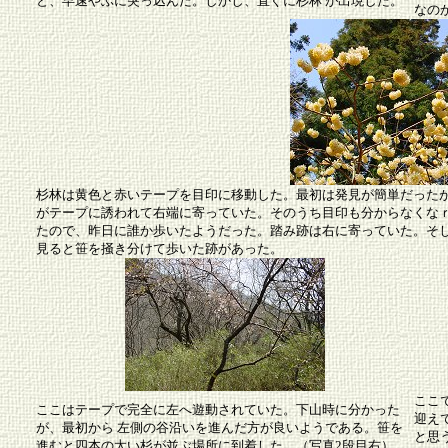
と、早速やぶに突っ込んだ。しかし、直ぐに杉林 が出現した。
なの
杉林は黄色と赤いテープを目印に移動した。最初は発見が簡単だった
がテープに誘われて右端に寄っていた。そのうち目印も分からなくな
たので、昨日に誰か歩いたようだった。踏み跡は右に寄っていた。そ
見ると笹を掻き分けて歩いた跡があった。
ここ
ここはテープで完全に左へ遊動されていた。下山時に分かった
迎え
が、最初から 左側の谷沿いを進んだ方が良いようである。笹を
と思
進むと四本の太い杉が並ぶ場所に到着した。（写真2段目右）