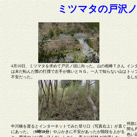
ミツマタ
の戸沢
4月10日、ミツマタを求めて戸沢ノ頭に向った。山の相棒Ｔさん
イン
は未だ転んだ際の打撲で左手が痛いとＮＧ。一人で知らない山は
トッ
不安だった。
るし
何故
中川橋を渡るとインターネットでみた登り口（写真右上）が直ぐ
間も
にあった。（
9時50分
）やぶかきに不安があったが階段を上がる
色い