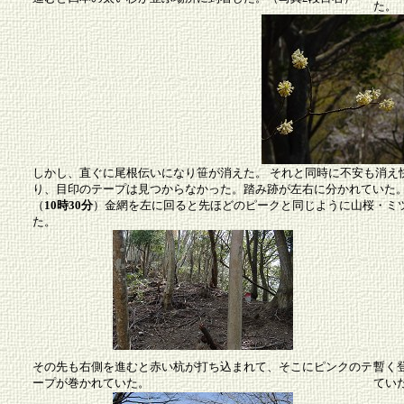
た。
しかし、直ぐに尾根伝いになり笹が消えた。 それと同時に不安も消え
り、目印のテープは見つからなかった。踏み跡が左右に分かれていた
（
10時30分
）金網を左に回ると先ほどのピークと同じように山桜・ミ
た。
その先も右側を進むと赤い杭が打ち込まれて、そこにピンクのテ
暫く
ープが巻かれていた。
てい