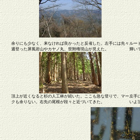
余りにも少なく、来なければ良かったと反省した。左手には先々
ルー
週登った屏風岩山やカヤノ丸、世附権現山が見えた。
輝い
頂上が近くなると杉の人工林が続いた。ここも急な登りで、マー
左手
クも余りない。右先の尾根が段々と近づいてきた。
いよ