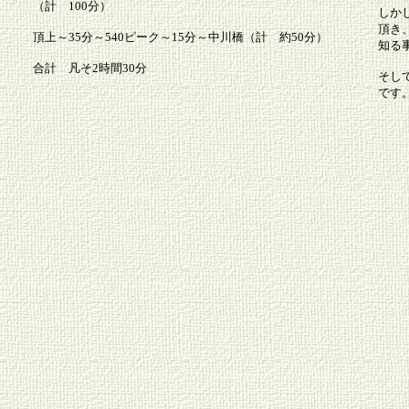
（計 100分）
しか
頂き
頂上～35分～540ピーク～15分～中川橋（計 約50分）
知る
合計 凡そ2時間30分
そし
です