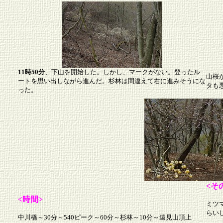
11時50分
、下山を開始した。しかし、マークがない。登ったル
山桜
ートを思い出しながら進んだ。杉林は間違えて右に進みそうにな
タも
った。
<そ
<時間>
ミツ
らい
中川橋～30分～540ピーク～60分～杉林～10分～遠見山頂上