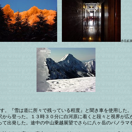
赤岳鉱
です。『雪は道に所々で残っている程度』と聞き車を使用した
沢から登った。１３時３０分に白河原に着くと段々と視界が広
って出発した。途中の中山乗越展望でさらに八ヶ岳のパノラマ