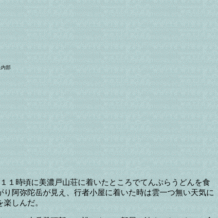
泉内部
。１１時頃に美濃戸山荘に着いたところでてんぷらうどんを食
がり阿弥陀岳が見え、行者小屋に着いた時は雲一つ無い天気に
を楽しんだ。