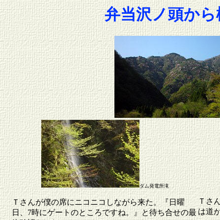
弁当沢ノ頭から
ダム発電所滝
Ｔさ
Ｔさんが僕の席にニコニコしながら来た。『日曜
は道が
日、7時にゲートのところですね。』と待ち合せの最