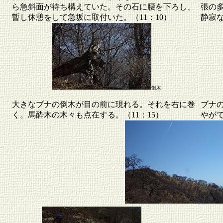
ら急斜面が待ち構えていた。その石に腰を下ろし、
張の
暫し休憩をして急坂に取付いた。（11：10）
静寂
倒木
大きなブナの倒木が目の前に現れる。それを右に巻
ブナ
く。馬酔木の木々も点在する。（11：15）
やが