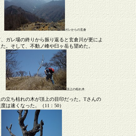
ガレからの玄倉
て、ガレ場の終りから振り返ると玄倉川が更によ
えた。そして、不動ノ峰や臼ヶ岳も望めた。
頂上の枯れ木
上の立ち枯れの木が頂上の目印だった。Tさんの
度は速くなった。（11：50）