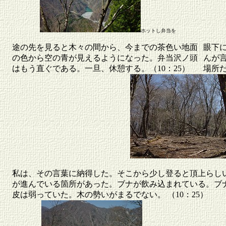
ホットし弁当を
途の先を見ると木々の間から、今までの茶色い地面
眼下
の色から空の青が見えるようになった。弁当沢ノ頭
んが
はもう直ぐである。一旦、休憩する。（10：25）
場所
私は、その言葉に納得した。そこから少し登ると頂上らし
が進んでいる箇所があった。ブナが飲み込まれている。ブ
皮は弱っていた。木の勢いがまるでない。 （10：25）