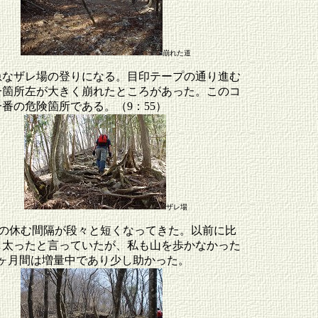
崩れた道
急なザレ場の登りになる。目印テープの通り進む
一箇所左が大きく崩れたところがあった。このコ
番の危険箇所である。（9：55）
ザレ場
んの休む間隔が段々と短くなってきた。以前に比
し太ったと言っていたが、私も山を歩かなかった
2ヶ月間は増量中であり少し助かった。