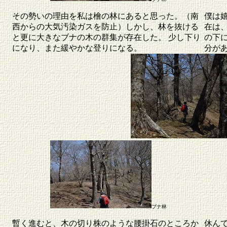
その勢いの理由を私は檜の林にあると思った。（南
僕は
西からの大気汚染ガスを防止）しかし、林を抜ける
在は
と更に大きなブナの木の群集が存在した。 少し下り
の下に
になり、また緩やかな登りになる。
分が
ブナ林
暫く進むと、木の切り株のような腰掛石のところか
休ん