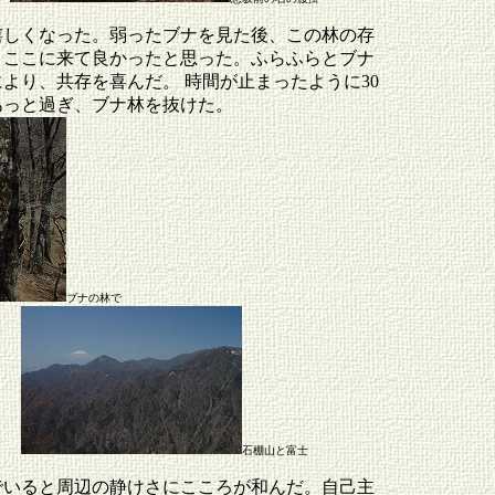
嬉しくなった。弱ったブナを見た後、この林の存
、ここに来て良かったと思った。ふらふらとブナ
より、共存を喜んだ。 時間が止まったように30
あっと過ぎ、ブナ林を抜けた。
ブナの林で
石棚山と富士
でいると周辺の静けさにこころが和んだ。自己主