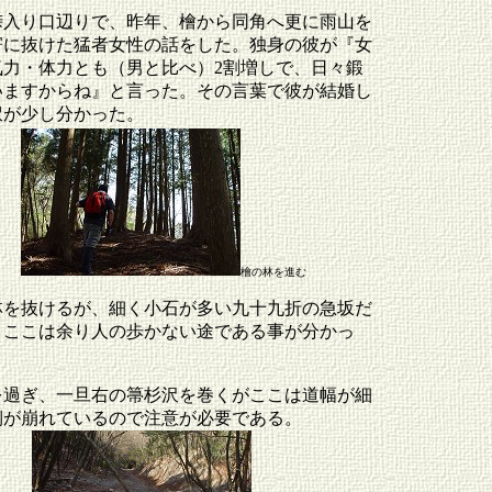
峠入り口辺りで、昨年、檜から同角へ更に雨山を
寄に抜けた猛者女性の話をした。独身の彼が『女
気力・体力とも（男と比べ）2割増しで、日々鍛
いますからね』と言った。その言葉で彼が結婚し
訳が少し分かった。
檜の林を進む
林を抜けるが、細く小石が多い九十九折の急坂だ
。ここは余り人の歩かない途である事が分かっ
を過ぎ、一旦右の箒杉沢を巻くがここは道幅が細
側が崩れているので注意が必要である。