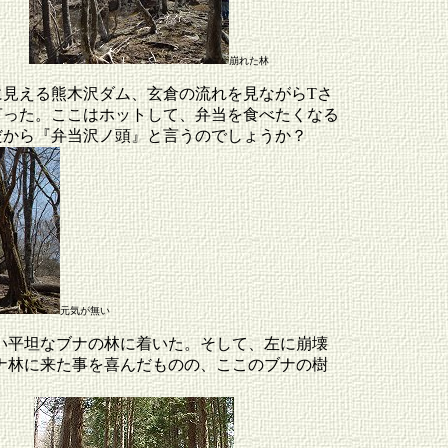
崩れた林
に見える熊木沢ダム、玄倉の流れを見ながらTさ
言った。ここはホットして、弁当を食べたくなる
だから『弁当沢ノ頭』と言うのでしょうか？
元気が無い
い平坦なブナの林に着いた。そして、左に崩壊
ナ林に来た事を喜んだものの、ここのブナの樹