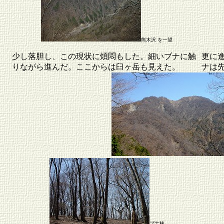
熊木沢 を一望
少し落胆し、この現状に煩悶もした。細いブナに触
更に
りながら進んだ。ここからは臼ヶ岳も見えた。
ナは先
ブナ林