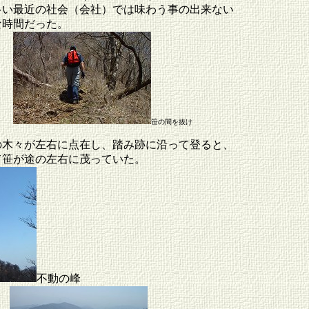
多い最近の社会（会社）では味わう事の出来ない
な時間だった。
笹の間を抜け
の木々が左右に点在し、踏み跡に沿って登ると、
て笹が途の左右に茂っていた。
不動の峰