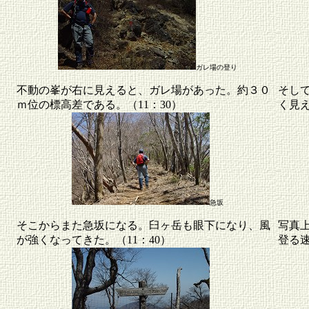
ガレ場の登り
不動の峯が右に見えると、ガレ場があった。約３０
そし
ｍ位の標高差である。（11：30）
く見
急坂
そこからまた急坂になる。臼ヶ岳も眼下になり、風
写真
が強くなってきた。（11：40）
登る速