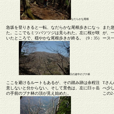
なだらかな尾根
急坂を登りきると一転、なだらかな尾根歩きになっ
また
た。ここでもミツバツツジは見られた。左に桜が咲
が、
いたところで、穏やかな尾根歩きが終る。（9：35）
ース一
臼の途中のブナ林
ここを避けるルートもあるが、その踏み跡は余程注
Tさ
意しないと分からない。そして景色は、左に臼ヶ岳
べ少
の手前のブナ林の頂が見え始めた。
この