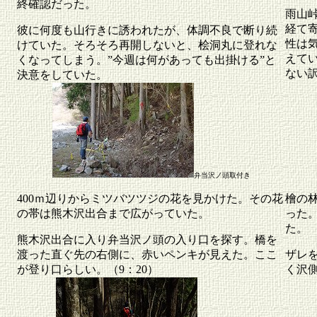
終確認だった。
雨山
経て
彼に何度も山行きに誘われたが、体調不良で断り続
性は
けていた。そろそろ再開しないと、桧洞丸に登れな
えて
くなってしまう。”今週は何があっても出掛ける”と
ない
決意をしていた。
弁当沢ノ頭取付き
400ｍ辺りからミツバツツジの花を見かけた。その花
檜の
の帯は熊木沢出合まで広がっていた。
った
た。
熊木沢出合に入り弁当沢ノ頭の入り口を探す。橋を
渡った直ぐ先の右側に、赤いペンキが見えた。ここ
ザレ
が登り口らしい。（9：20）
く沢