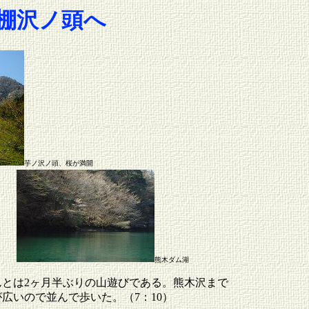
棚沢ノ頭へ
芋ノ沢ノ頭、桜が満開
熊木ダム湖
んとは2ヶ月半ぶりの山遊びである。熊木沢まで
広いので並んで歩いた。（7：10）