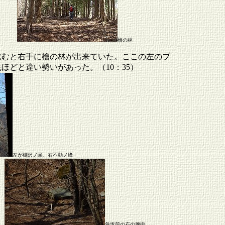
檜の林
進むと右手に檜の林が出来ていた。ここの左のブ
ほどと違い勢いがあった。（10：35）
左が棚沢ノ頭、右不動ノ峰
急坂前の石の腰掛