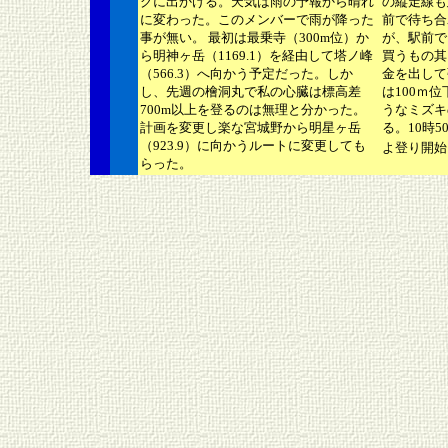
グに出かける。天気は雨の予報から晴れ
の縦走線も
に変わった。このメンバーで雨が降った
前で待ち合
事が無い。 最初は最乗寺（300m位）か
が、駅前で
ら明神ヶ岳（1169.1）を経由して塔ノ峰
買うもの其
（566.3）へ向かう予定だった。しか
金を出して
し、先週の檜洞丸で私の心臓は標高差
は100ｍ
700m以上を登るのは無理と分かった。
うなミズキ
計画を変更し楽な宮城野から明星ヶ岳
る。10時
（923.9）に向かうルートに変更しても
よ登り開始
らった。