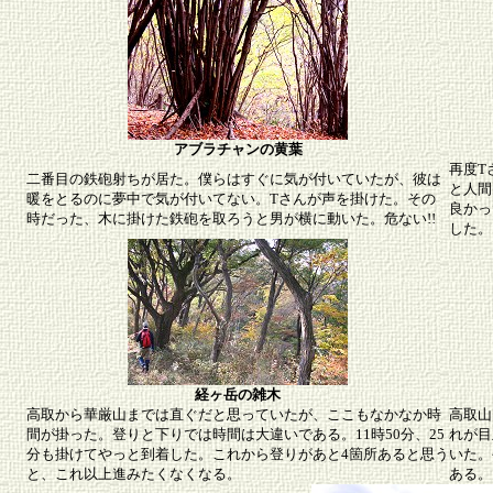
アブラチャンの黄葉
再度T
二番目の鉄砲射ちが居た。僕らはすぐに気が付いていたが、彼は
と人間
暖をとるのに夢中で気が付いてない。Tさんが声を掛けた。その
良かっ
時だった、木に掛けた鉄砲を取ろうと男が横に動いた。危ない!!
した。
経ヶ岳の雑木
高取から華厳山までは直ぐだと思っていたが、ここもなかなか時
高取山
間が掛った。登りと下りでは時間は大違いである。11時50分、25
れが目
分も掛けてやっと到着した。これから登りがあと4箇所あると思う
いた。
と、これ以上進みたくなくなる。
ある。