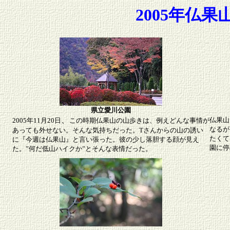
2005年仏果
県立愛川公園
、
仏果山
2005年11月20日
この時期仏果山の山歩きは、例えどんな事情が
なるが
あっても外せない。そんな気持ちだった。Tさんからの山の誘い
たくて
に『今週は仏果山』と言い張った。彼の少し落胆する顔が見え
園に停
た。”何だ低山ハイクか”とそんな表情だった。