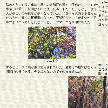
小ピー
私のどうでも良い車は、厚木の敬和荘の近くに停めた。ここも1年
トはそ
半ぶりに通る。前回は下山で使ったルートだった。しかし、使う
ヌギと
人が少ないのか雑草が多くなっていた。10分もその急坂を登った
ると上
だろうか、直ぐに尾根道になった。不鮮明なところが多いが、足
標が示
跡のよりハッキリしたところとテープマークを目印に進んだ。
逆らっ
マユミ？
途中で
するとピークに縄が張り巡らされていた。鹿避けの柵ではなく人
こで次
間避けの柵である。今更戻れないのでそのまま進んだ。
聞こえ