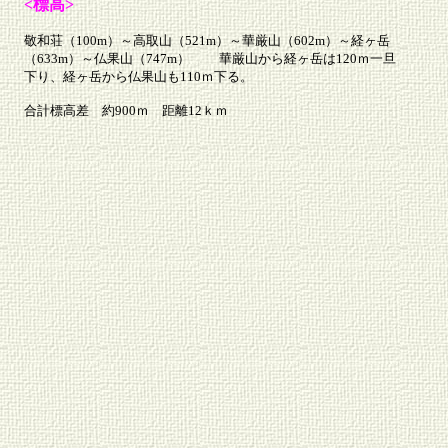
<標高>
敬和荘（100m）～高取山（521m）～華厳山（602m）～経ヶ岳
（633m）～仏果山（747m） 華厳山から経ヶ岳は120ｍ一旦
下り、経ヶ岳から仏果山も110ｍ下る。
合計標高差 約900ｍ 距離12ｋｍ