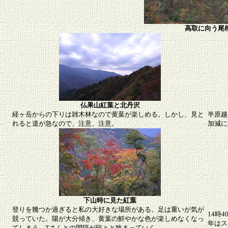
高取に向う尾
仏果山紅葉と北丹沢
経ヶ岳からの下りは雑木林なので黄葉が楽しめる。しかし、見と
半原越
れると道が急なので、注意、注意。
加減に
下山時に見た紅葉
登りを幾つか過ぎると私の大好きな場所がある。足は重いが気が
14時
競っていた。陽が大分傾き、黄葉の鮮やかな色が楽しめなくなっ
年はス
てしまう。Tさんとの間隔が段々と狭まっていく。