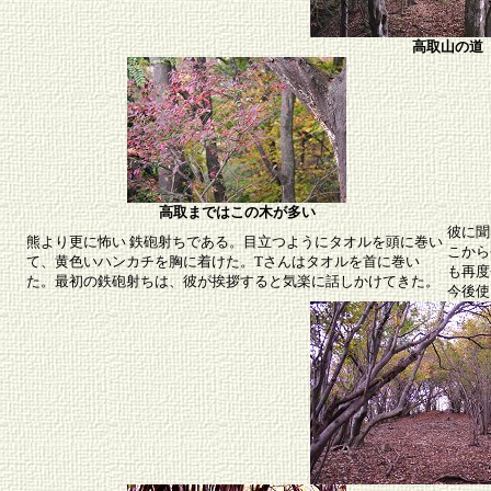
高取山の道
高取まではこの木が多い
彼に聞
熊より更に怖い 鉄砲射ちである。目立つようにタオルを頭に巻い
こから
て、黄色いハンカチを胸に着けた。Tさんはタオルを首に巻い
も再度
た。最初の鉄砲射ちは、彼が挨拶すると気楽に話しかけてきた。
今後使