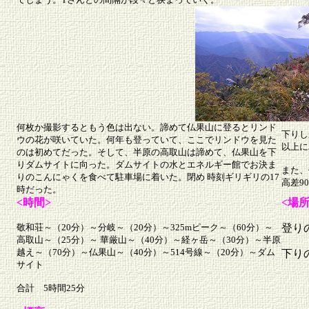
何枚か撮影するともう色は出ない。諦めて仏果山に登るとリンド
下りし
ウの花が咲いていた。何年も登っていて、ここでリンドウを見た
以上に
のは初めてだった。そして、半原の高取山は諦めて、仏果山を下
りダムサイトに向った。ダムサイトの水とエネルギー館でお決ま
また、
りのこんにゃくを食べて駐車場に着いた。閉め 時刻ギリギリの17
高差9
時だった。
<時間>
<
敬和荘～（20分）～分岐～（20分）～325mピーク～（60分）～
登り
高取山～（25分）～ 華厳山～（40分）～経ヶ岳～（30分）～半原
越え～（70分）～仏果山～（40分）～514号線～（20分）～ダム
下り
サイト
合計 5時間25分