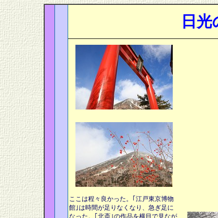
日光
ここは程々良かった。｢江戸東京博物
館｣は時間が足りなくなり
、急ぎ足に
なった。｢北斎｣の作品を横目で見なが