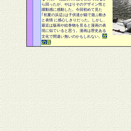
ら回ったが、やはりそのデザイン性と
躍動感に感動した。今回初めて見た
｢初夏の浜辺｣は子供達が錨で遊ぶ動き
と表情 に感心しきりだった。しかし、
最近は版画や絵巻物を見ると漫画の表
現に似ていると思う。漫画は歴史ある
次
文化で間違い無いのかもしれない。
の頁