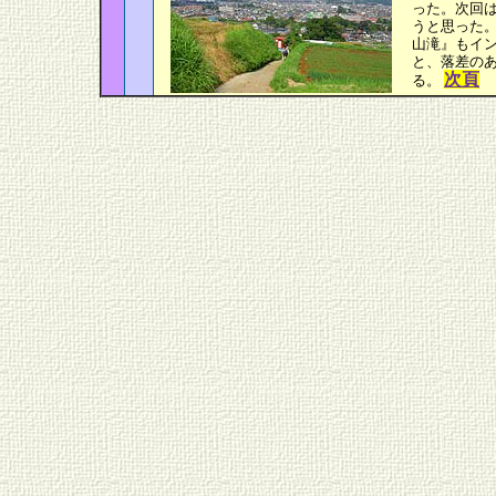
った。次回
うと思った。
山滝』もイ
と、落差の
次頁
る。