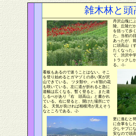
雑木林と頭
丹沢山塊に
陵。丘陵だ
を括って歩
た。当初の目
あったが、
に頭高山（
たくなった
て、渋沢中
トラックし
る。-1-
看板もあるので迷うことはない。
そこ
を登り始めるとガマヅミの赤い実が沢
山できている。 ツタ類や、ハギ類の花
も咲いている。左に道が折れると急に
道幅は広くなる。暫く登ると、また道
しるべがあり『右 頭高山』と書かれ
ている。右に登ると、開けた場所にで
る。 天気が良ければ相模湾が見えそう
なところである。-2-
更に進むと
に合掌をし
少しヤブに
安なので頭